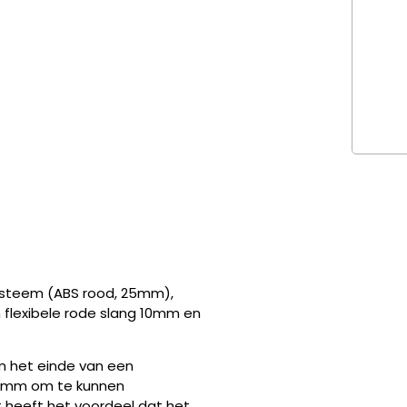
systeem (ABS rood, 25mm),
flexibele rode slang 10mm en
m het einde van een
10mm om te kunnen
t heeft het voordeel dat het