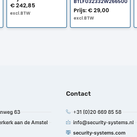
BTLF032332W266500
€
242,85
Prijs:
€
29,00
excl.BTW
excl.BTW
Contact
anweg 63
+31 (0)20 669 85 58
rkerk aan de Amstel
info@security-systems.nl
security-systems.com