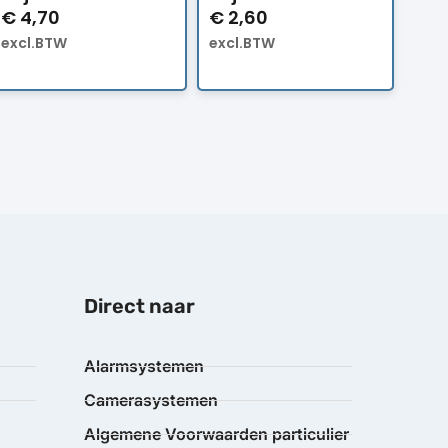
€
4,70
€
2,60
excl.BTW
excl.BTW
Direct naar
Alarmsystemen
Camerasystemen
Algemene Voorwaarden particulier