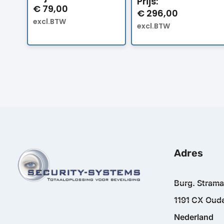
Prijs:
€
79,00
€
296,00
excl.BTW
excl.BTW
Adres
Burg. Stram
1191 CX Oude
Nederland