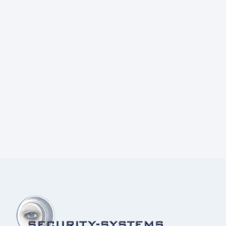
Prijs:
€
18,50
excl.BTW