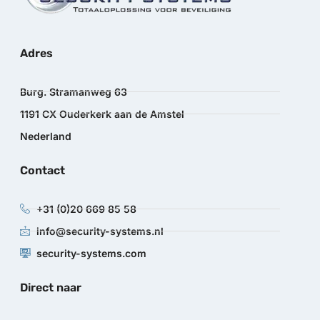
Adres
Burg. Stramanweg 63
1191 CX Ouderkerk aan de Amstel
Nederland
Contact
+31 (0)20 669 85 58
info@security-systems.nl
security-systems.com
Direct naar