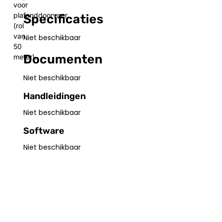
voor
plafonddoorvoer
Specificaties
(rol
van
Niet beschikbaar
50
Documenten
meter).
Niet beschikbaar
Handleidingen
Niet beschikbaar
Software
Niet beschikbaar