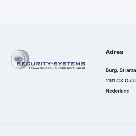
Adres
Burg. Stram
1191 CX Oude
Nederland