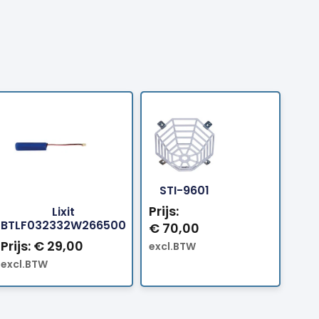
Bestellen
Bestellen
STI-9601
Prijs:
Lixit
BTLF032332W266500
€
70,00
Prijs:
€
29,00
excl.BTW
excl.BTW