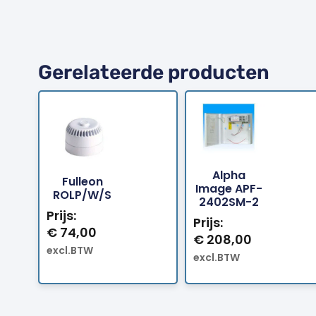
Gerelateerde producten
Alpha
Fulleon
Bestellen
Bestellen
Image APF-
ROLP/W/S
2402SM-2
Prijs:
Prijs:
€
74,00
€
208,00
excl.BTW
excl.BTW