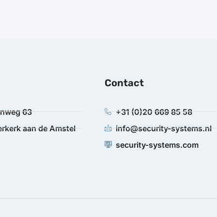
Contact
anweg 63
+31 (0)20 669 85 58
rkerk aan de Amstel
info@security-systems.nl
security-systems.com