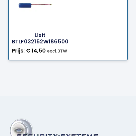
Bestellen
Lixit
BTLF032152W186500
Prijs:
€
14,50
excl.BTW