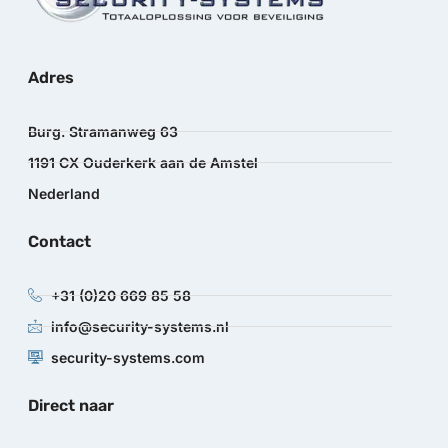
Adres
Burg. Stramanweg 63
1191 CX Ouderkerk aan de Amstel
Nederland
Contact
+31 (0)20 669 85 58
info@security-systems.nl
security-systems.com
Direct naar