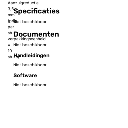
Aanzuigreductie
3,6
Specificaties
mm
(prijs
Niet beschikbaar
per
Documenten
stuk,
verpakkingseenheid
Niet beschikbaar
=
10
Handleidingen
stuks).
Niet beschikbaar
Software
Niet beschikbaar