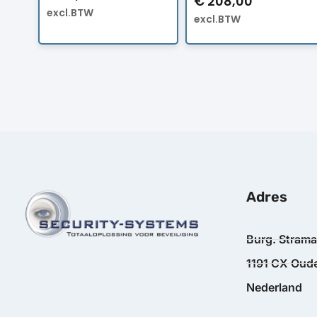
€
208,00
excl.BTW
excl.BTW
Adres
Burg. Stram
1191 CX Oude
Nederland