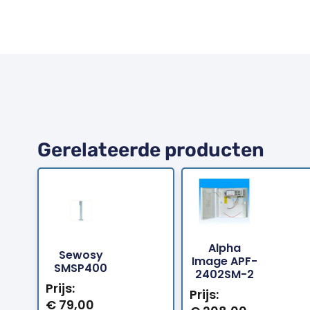
Gerelateerde producten
Alpha
Sewosy
Bestellen
Bestellen
Image APF-
SMSP400
2402SM-2
Prijs:
Prijs:
€
79,00