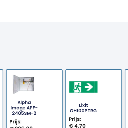
Alpha
Lixit
Bestellen
Bestellen
Image APF-
OH100PTRG
2405SM-2
Prijs:
Prijs:
€
4,70