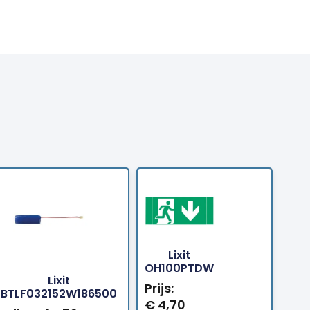
Lixit
Bestellen
Bestellen
OH100PTDW
Lixit
Prijs:
BTLF032152W186500
€
4,70