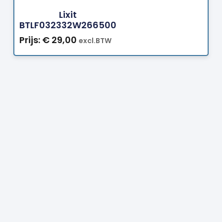
Lixit
BTLF032332W266500
Prijs:
€
29,00
excl.BTW
Prijs:
€
81,00
excl.BTW