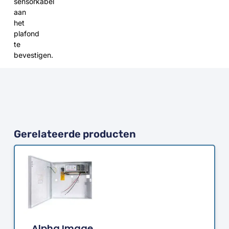
sensorkabel
aan
het
plafond
te
bevestigen.
Gerelateerde producten
Bestellen
Alpha Image