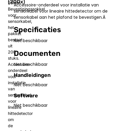
(200x)
20mm
Accessoire-onderdeel voor installatie van
Bevestigingssokkel
sensorkabel voor lineaire hittedetector om de
voor
sensorkabel aan het plafond te bevestigen.Â
sensorkabel,
het
Specificaties
pakket
bestaat
Niet beschikbaar
uit
Documenten
200
stuks.
Niet beschikbaar
Accessoire-
onderdeel
Handleidingen
voor
installatie
Niet beschikbaar
van
Software
sensorkabel
voor
Niet beschikbaar
lineaire
hittedetector
om
de