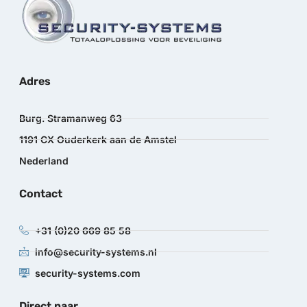
Adres
Burg. Stramanweg 63
1191 CX Ouderkerk aan de Amstel
Nederland
Contact
+31 (0)20 669 85 58
info@security-systems.nl
security-systems.com
Direct naar