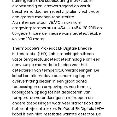
buitengebruik. De kabelcoating is UV-stabiel,
oliebestendig en vlamvertragend en wordt
beschermd door een roestvrijstalen vlecht voor
een grotere mechanische sterkte.
Alarmtemperatuur: 78Â°C, maximale
omgevingstemperatuur: 45Â°C. EN54-28:2016 en
UL-gecertificeerde lineaire warmtedetectiekabel.
Rol van 100 meter
Thermocable’s ProReact EN Digitale Lineaire
Hittedetectie (LHD) kabel maakt gebruik van
vaste temperatuurdetectietechnologie om een
eenvoudige methode te bieden voor het
detecteren van temperatuurveranderingen. De
kabel kan alternatieve bescherming tegen
oververhitting bieden in een groot aantal
toepassingen en omgevingen, van tunnels,
kabelgoten, opslag tot het detecteren van
temperatuurveranderingen in roltrappen en
andere toepassingen waar veel brandrisico’s aan
het zicht zijn onttrokken. ProReact EN Digitale LHD-
kabel is een niet-resetbare warmte detector. De