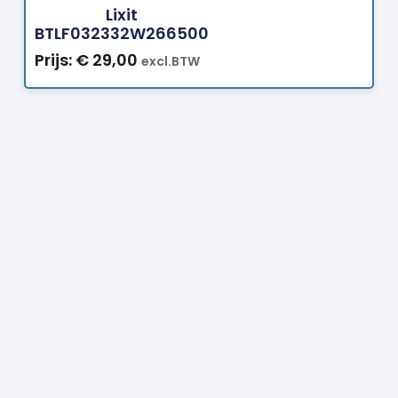
Lixit
BTLF032332W266500
Prijs:
€
29,00
excl.BTW
Prijs:
€
81,00
excl.BTW