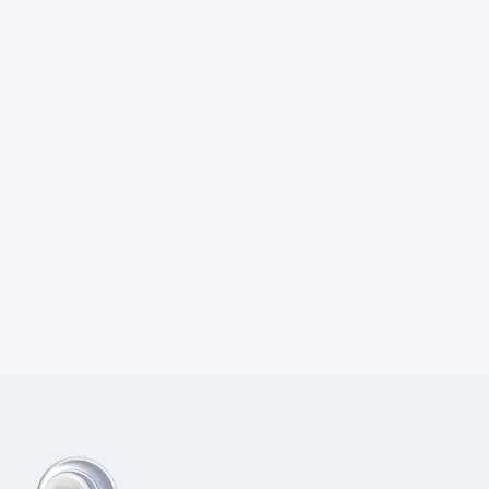
Prijs:
€
97,00
excl.BTW