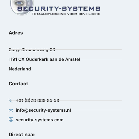
Adres
Burg. Stramanweg 63
1191 CX Ouderkerk aan de Amstel
Nederland
Contact
+31 (0)20 669 85 58
info@security-systems.nl
security-systems.com
Direct naar