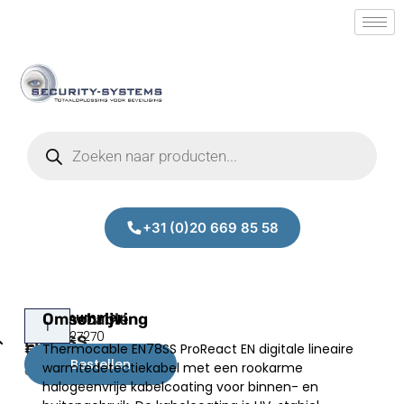
+31 (0)20 669 85 58
Thermocable
Omschrijving
Prijs:
SM.50027270
EN78SS
Thermocable EN78SS ProReact EN digitale lineaire
€
990,00
(100m)
Bestellen
warmtedetectiekabel met een rookarme
excl.BTW
halogeenvrije kabelcoating voor binnen- en