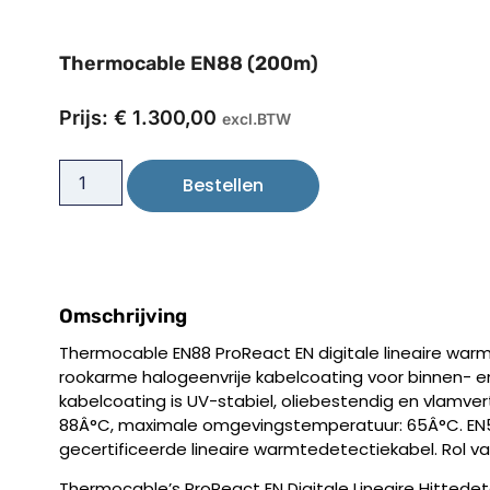
Thermocable EN88 (200m)
Prijs:
€
1.300,00
excl.BTW
Bestellen
Omschrijving
Thermocable EN88 ProReact EN digitale lineaire wa
rookarme halogeenvrije kabelcoating voor binnen- en
kabelcoating is UV-stabiel, oliebestendig en vlamv
88Â°C, maximale omgevingstemperatuur: 65Â°C. EN5
gecertificeerde lineaire warmtedetectiekabel. Rol v
Thermocable’s ProReact EN Digitale Lineaire Hittede