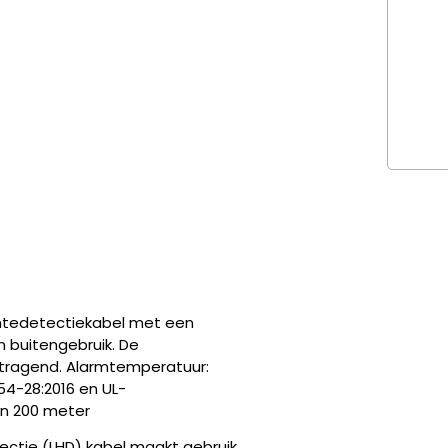
rmtedetectiekabel met een
 buitengebruik. De
ertragend. Alarmtemperatuur:
4-28:2016 en UL-
an 200 meter
tectie (LHD) kabel maakt gebruik