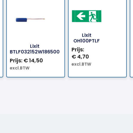
Lixit
Bestellen
Bestellen
OH100PTLF
Lixit
Prijs:
BTLF032152W186500
€
4,70
Prijs:
€
14,50
excl.BTW
excl.BTW