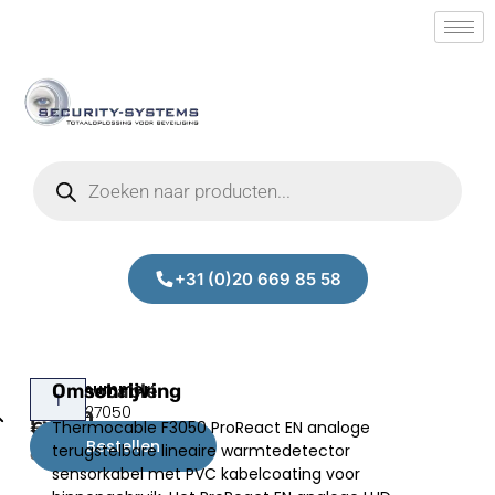
+31 (0)20 669 85 58
Thermocable
Omschrijving
Prijs:
SM.50027050
F3050
Thermocable F3050 ProReact EN analoge
€
880,00
(100m)
Bestellen
terugstelbare lineaire warmtedetector
excl.BTW
sensorkabel met PVC kabelcoating voor