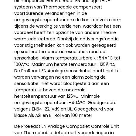
binnengebruik. Het ProReact EN analoge LHD-
systeem van Thermocable compenseert
voortdurende veranderingen in de
omgevingstemperatuur om de kans op vals alarm
tijdens de werking te verkleinen, waardoor het een
voordeel heeft ten opzichte van andere lineaire
warmtedetectoren. Dankzij de activeringsfunctie
voor stijgsnelheden kan ook worden gereageerd
op snellere temperatuurescalaties rond de
sensorkabel. Alarm temperatuurbereik : 54Â°C tot
100Â°C. Maximum hersteltemperatuur : 125Â°C.
De ProReact EN Analoge sensorkabel hoeft niet te
worden vervangen na een alarm zolang de
sensorkabel niet wordt blootgesteld aan een
temperatuur boven de maximale
hersteltemperatuur van 125?C. Minimale
omgevingstemperatuur : -40Â°C. Goedgekeurd
volgens EN54-22, VdS en UL. Goedgekeurd voor
klasse A1I, A2I en BI. Rol van 100 meter
De ProReact EN Analoge Composiet Controle Unit
van Thermocable detecteert veranderingen in