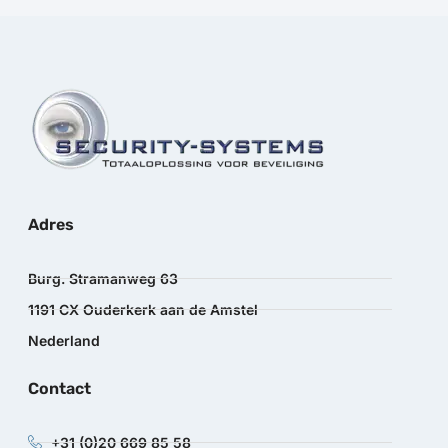
Adres
Burg. Stramanweg 63
1191 CX Ouderkerk aan de Amstel
Nederland
Contact
+31 (0)20 669 85 58