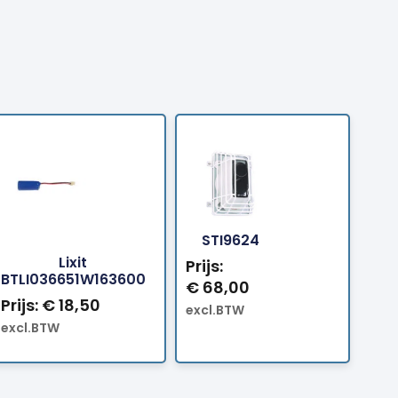
ellen
Bestellen
Bestellen
STI9624
Lixit
Prijs:
BTLI036651W163600
€
68,00
Prijs:
€
18,50
excl.BTW
excl.BTW