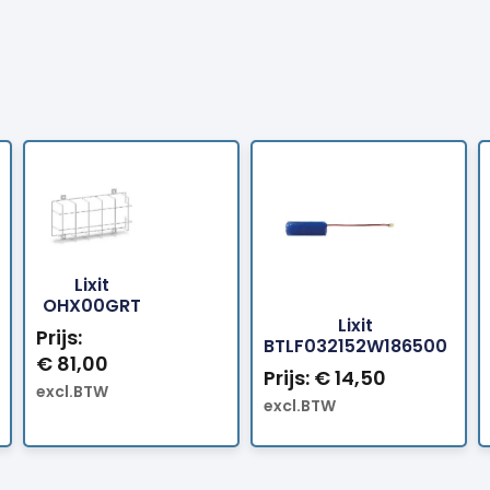
Lixit
Bestellen
Best
OHX00GRT
Lixit
Prijs:
BTLF032152W186500
€
81,00
Prijs:
€
14,50
excl.BTW
excl.BTW