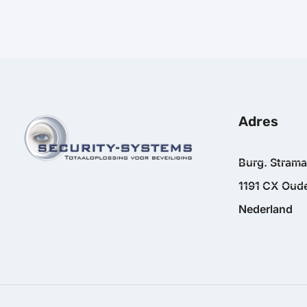
Adres
Burg. Stram
1191 CX Oude
Nederland