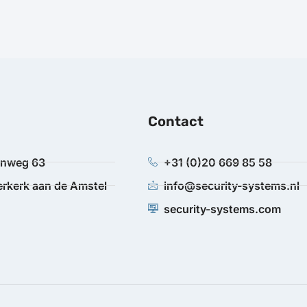
Contact
anweg 63
+31 (0)20 669 85 58
rkerk aan de Amstel
info@security-systems.nl
security-systems.com