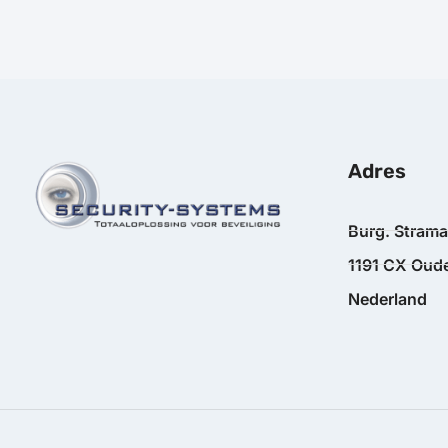
Adres
Burg. Stram
1191 CX Oude
Nederland