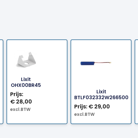
Lixit
Bestellen
Bes
OHX00BR45
Lixit
Prijs:
BTLF032332W266500
€
28,00
Prijs:
€
29,00
excl.BTW
excl.BTW