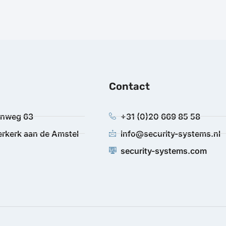
Contact
anweg 63
+31 (0)20 669 85 58
rkerk aan de Amstel
info@security-systems.nl
security-systems.com