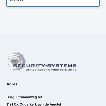
Adres
Burg. Stramanweg 63
1191 CX Ouderkerk aan de Amstel