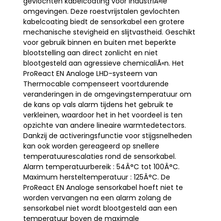
gevlochten kabelcoating voor industriÃ«le
omgevingen. Deze roestvrijstalen gevlochten
kabelcoating biedt de sensorkabel een grotere
mechanische stevigheid en slijtvastheid. Geschikt
voor gebruik binnen en buiten met beperkte
blootstelling aan direct zonlicht en niet
blootgesteld aan agressieve chemicaliÃ«n. Het
ProReact EN Analoge LHD-systeem van
Thermocable compenseert voortdurende
veranderingen in de omgevingstemperatuur om
de kans op vals alarm tijdens het gebruik te
verkleinen, waardoor het in het voordeel is ten
opzichte van andere lineaire warmtedetectors.
Dankzij de activeringsfunctie voor stijgsnelheden
kan ook worden gereageerd op snellere
temperatuurescalaties rond de sensorkabel.
Alarm temperatuurbereik : 54Â°C tot 100Â°C.
Maximum hersteltemperatuur : 125Â°C. De
ProReact EN Analoge sensorkabel hoeft niet te
worden vervangen na een alarm zolang de
sensorkabel niet wordt blootgesteld aan een
temperatuur boven de maximale