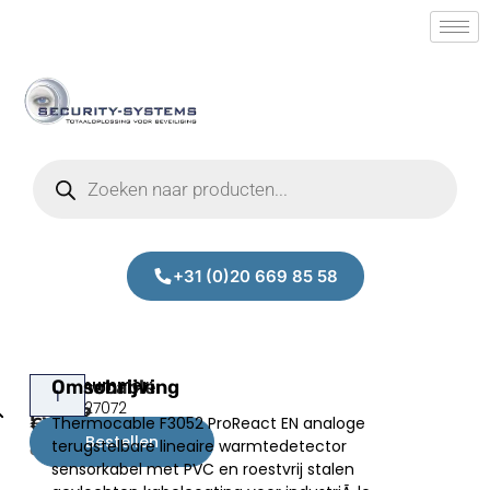
+31 (0)20 669 85 58
Thermocable
Omschrijving
Prijs:
SM.50027072
F3052
Thermocable F3052 ProReact EN analoge
€
6.100,00
(500m)
Bestellen
terugstelbare lineaire warmtedetector
excl.BTW
sensorkabel met PVC en roestvrij stalen