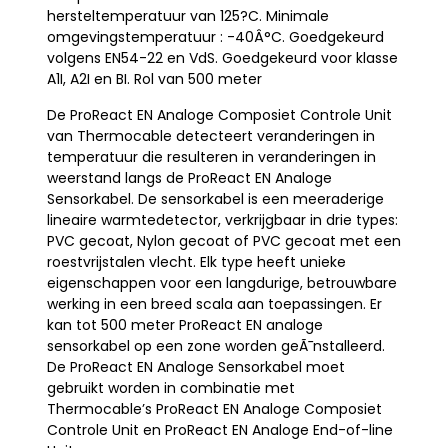
hersteltemperatuur van 125?C. Minimale
omgevingstemperatuur : -40Â°C. Goedgekeurd
volgens EN54-22 en VdS. Goedgekeurd voor klasse
A1I, A2I en BI. Rol van 500 meter
De ProReact EN Analoge Composiet Controle Unit
van Thermocable detecteert veranderingen in
temperatuur die resulteren in veranderingen in
weerstand langs de ProReact EN Analoge
Sensorkabel. De sensorkabel is een meeraderige
lineaire warmtedetector, verkrijgbaar in drie types:
PVC gecoat, Nylon gecoat of PVC gecoat met een
roestvrijstalen vlecht. Elk type heeft unieke
eigenschappen voor een langdurige, betrouwbare
werking in een breed scala aan toepassingen. Er
kan tot 500 meter ProReact EN analoge
sensorkabel op een zone worden geÃ¯nstalleerd.
De ProReact EN Analoge Sensorkabel moet
gebruikt worden in combinatie met
Thermocable’s ProReact EN Analoge Composiet
Controle Unit en ProReact EN Analoge End-of-line