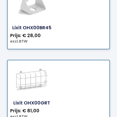
Bestellen
Lixit OHX00BR45
Prijs:
€
28,00
excl.BTW
Bestellen
Lixit OHX00GRT
Prijs:
€
81,00
excl.BTW