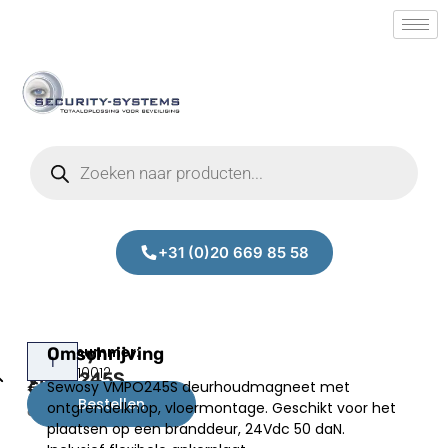
+31 (0)20 669 85 58
Sewosy
Omschrijving
Prijs:
SM.50010012
VMPO245S
Sewosy VMPO245S deurhoudmagneet met
€
117,00
Bestellen
ontgrendelknop, vloermontage. Geschikt voor het
excl.BTW
plaatsen op een branddeur, 24Vdc 50 daN.