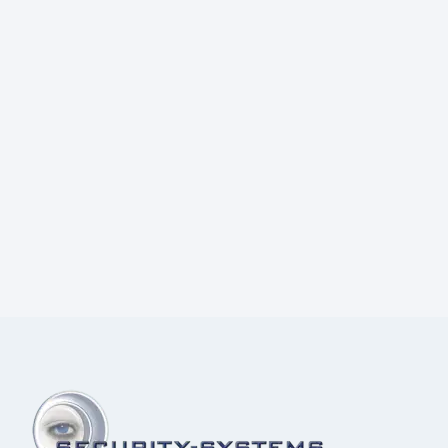
Prijs:
€
4,70
excl.BTW