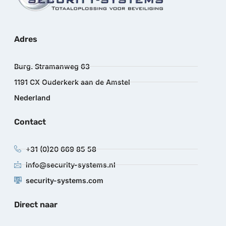
Adres
Burg. Stramanweg 63
1191 CX Ouderkerk aan de Amstel
Nederland
Contact
+31 (0)20 669 85 58
info@security-systems.nl
security-systems.com
Direct naar