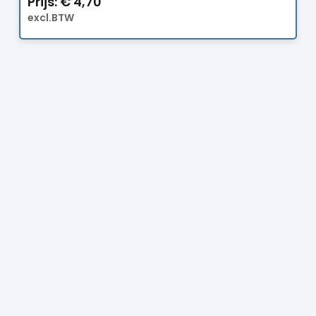
Prijs:
€
4,70
excl.BTW
Prijs:
€
14,50
excl.BTW