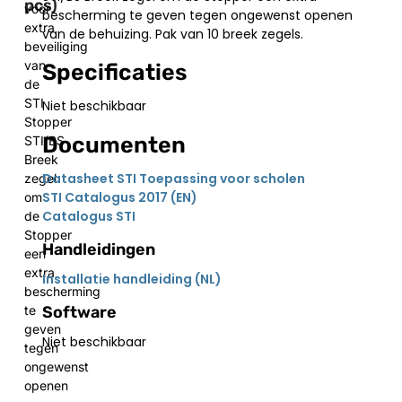
pcs)
voor
bescherming te geven tegen ongewenst openen
extra
van de behuizing. Pak van 10 breek zegels.
beveiliging
van
Specificaties
de
STI
Niet beschikbaar
Stopper
Documenten
STI/BS
Breek
Datasheet STI Toepassing voor scholen
zegel
STI Catalogus 2017 (EN)
om
Catalogus STI
de
Stopper
Handleidingen
een
extra
Installatie handleiding (NL)
bescherming
Software
te
geven
Niet beschikbaar
tegen
ongewenst
openen