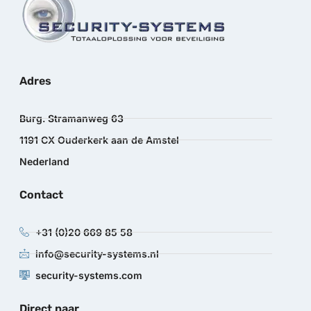
Adres
Burg. Stramanweg 63
1191 CX Ouderkerk aan de Amstel
Nederland
Contact
+31 (0)20 669 85 58
info@security-systems.nl
security-systems.com
Direct naar