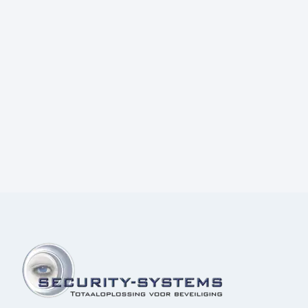
Prijs:
€
70,00
excl.BTW