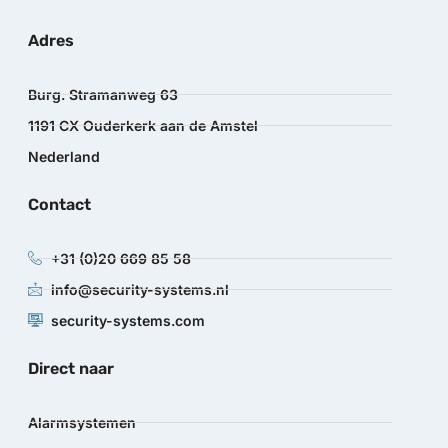
Adres
Burg. Stramanweg 63
1191 CX Ouderkerk aan de Amstel
Nederland
Contact
+31 (0)20 669 85 58
info@security-systems.nl
security-systems.com
Direct naar
Alarmsystemen