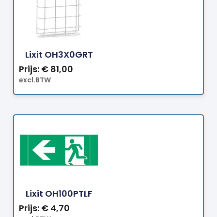
Bestellen
Lixit OH3X0GRT
Prijs:
€
81,00
excl.BTW
Bestellen
Lixit OH100PTLF
Prijs:
€
4,70