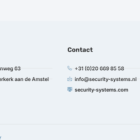
Contact
anweg 63
+31 (0)20 669 85 58
rkerk aan de Amstel
info@security-systems.nl
security-systems.com
Y