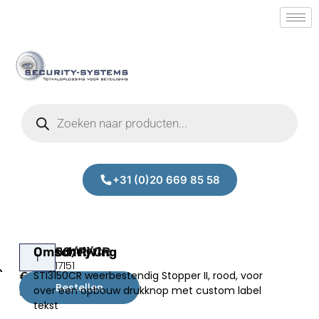
+31 (0)20 669 85 58
STI3150/R/CR
Omschrijving
Prijs:
SM.50017151
STI3150CR weerbestendig Stopper II, rood, voor
€
237,00
Bestellen
over een opbouw drukknop met custom label
excl.BTW
tekst