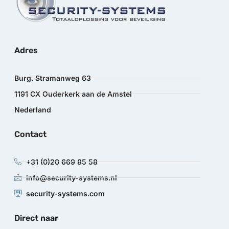
Adres
Burg. Stramanweg 63
1191 CX Ouderkerk aan de Amstel
Nederland
Contact
+31 (0)20 669 85 58
info@security-systems.nl
security-systems.com
Direct naar