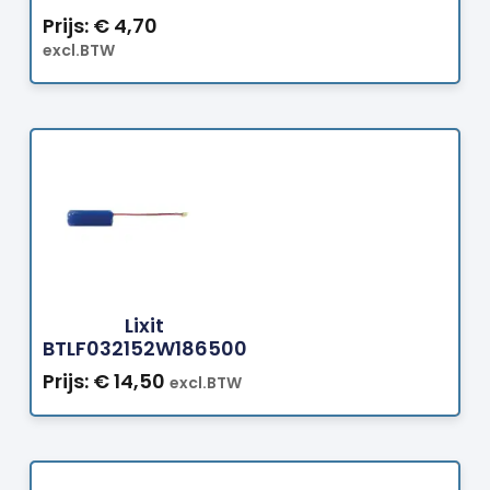
Prijs:
€
4,70
excl.BTW
Bestellen
Lixit
BTLF032152W186500
Prijs:
€
14,50
excl.BTW