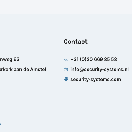
Contact
anweg 63
+31 (0)20 669 85 58
rkerk aan de Amstel
info@security-systems.nl
security-systems.com
Y