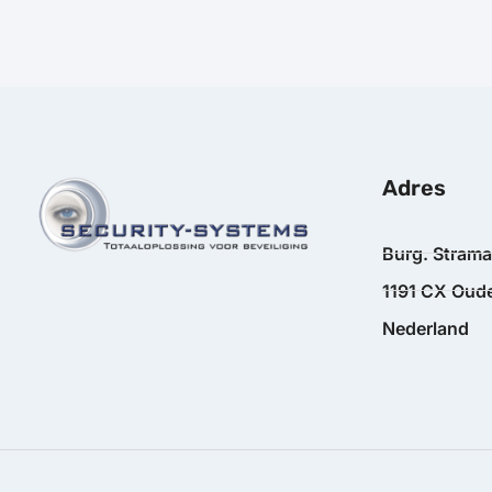
Adres
Burg. Stram
1191 CX Oude
Nederland