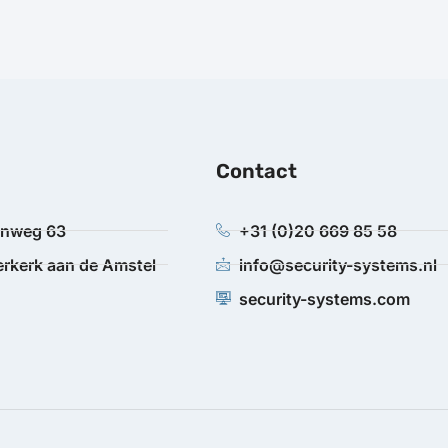
Contact
anweg 63
+31 (0)20 669 85 58
rkerk aan de Amstel
info@security-systems.nl
security-systems.com