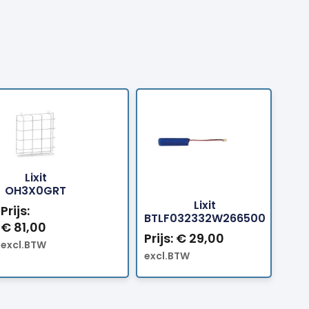
Lixit
Bestellen
Bestell
OH3X0GRT
Lixit
Prijs:
BTLF032332W266500
€
81,00
Prijs:
€
29,00
excl.BTW
excl.BTW