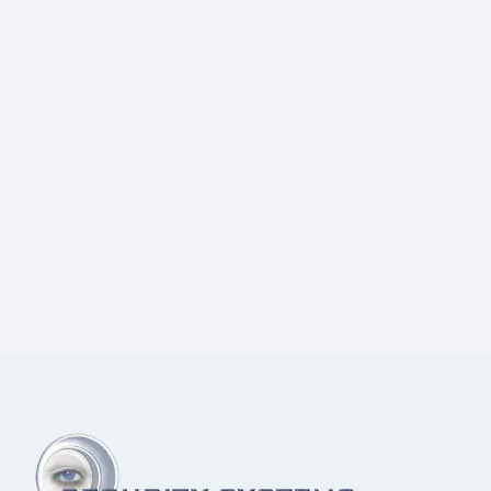
Prijs:
€
70,00
excl.BTW