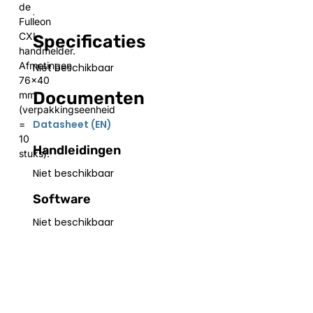
de
.
Fulleon
CXL
Specificaties
handmelder.
Afmetingen
Niet beschikbaar
76×40
Documenten
mm
(verpakkingseenheid
Datasheet (EN)
=
10
Handleidingen
stuks).
Niet beschikbaar
Software
Niet beschikbaar