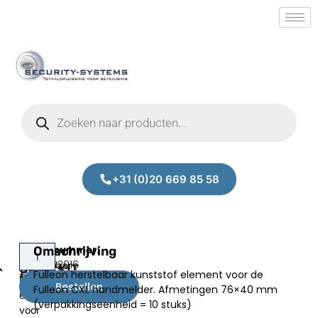
+31 (0)20 669 85 58
Fulleon
Omschrijving
Fulleon
Prijs:
SM.50012016
herstelbaar
CX/P/KIT
Fulleon herstelbaar kunststof element voor de
€
54,00
kunststof
(10x)
Bestellen
Fulleon CXL handmelder. Afmetingen 76×40 mm
excl.BTW
element
(verpakkingseenheid = 10 stuks)
voor