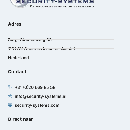
Adres
Burg. Stramanweg 63
1191 CX Ouderkerk aan de Amstel
Nederland
Contact
+31 (0)20 669 85 58
info@security-systems.nl
security-systems.com
Direct naar