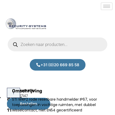
+31 (0)20 669 85 58
STI
Omschrijving
Prijs:
SM.50017147
WRP2-
STI WRP2 rode resetbare handmelder IP67, voor
€
147,00
R-
Bestellen
toepassingen in vochtige ruimten, met dubbel
excl.BTW
11
wisselcontact, niet EN54 gecertificeerd