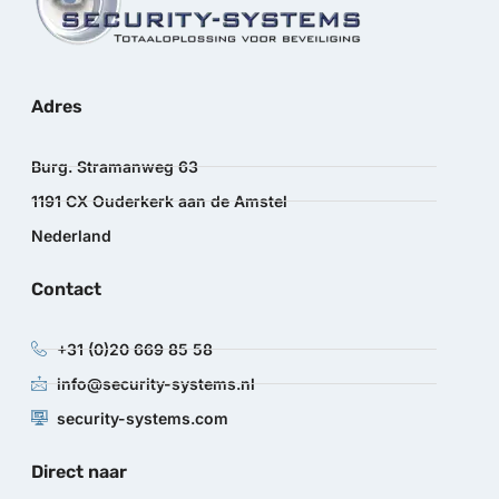
Adres
Burg. Stramanweg 63
1191 CX Ouderkerk aan de Amstel
Nederland
Contact
+31 (0)20 669 85 58
info@security-systems.nl
security-systems.com
Direct naar