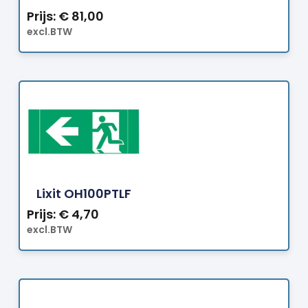
Prijs:
€
81,00
excl.BTW
Bestellen
Lixit OH100PTLF
Prijs:
€
4,70
excl.BTW