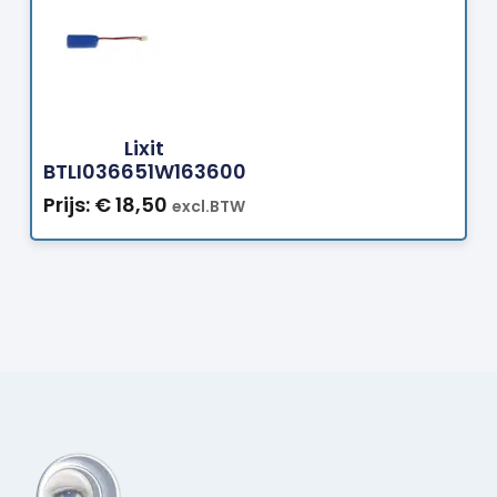
Bestellen
Lixit
BTLI036651W163600
Prijs:
€
18,50
excl.BTW