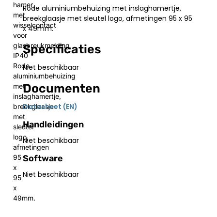
hamer,
Rode aluminiumbehuizing met inslaghamertje,
met
breekglaasje met sleutel logo, afmetingen 95 x 95
wisselcontact
x 49mm.
voor
glasbreukmelding,
Specificaties
IP40
Rode
Niet beschikbaar
aluminiumbehuizing
Documenten
met
inslaghamertje,
Datasheet (EN)
breekglaasje
met
Handleidingen
sleutel
logo,
Niet beschikbaar
afmetingen
Software
95
x
Niet beschikbaar
95
x
49mm.