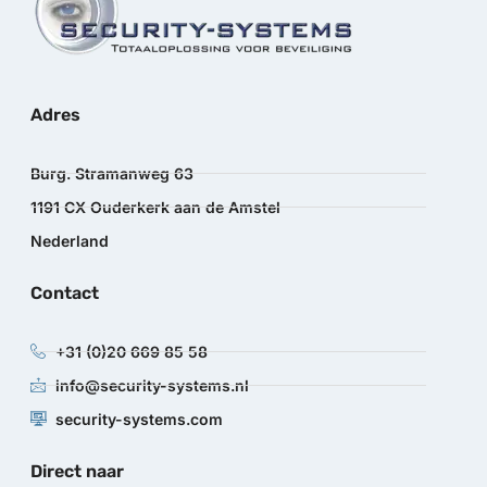
Adres
Burg. Stramanweg 63
1191 CX Ouderkerk aan de Amstel
Nederland
Contact
+31 (0)20 669 85 58
info@security-systems.nl
security-systems.com
Direct naar