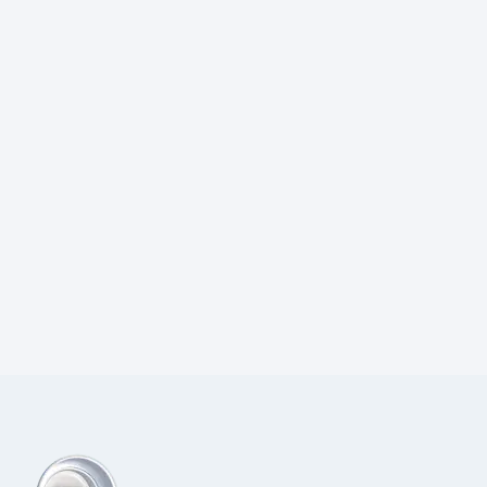
Prijs:
€
81,00
excl.BTW