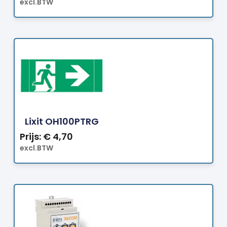
excl.BTW
Bestellen
Lixit OH100PTRG
Prijs:
€
4,70
excl.BTW