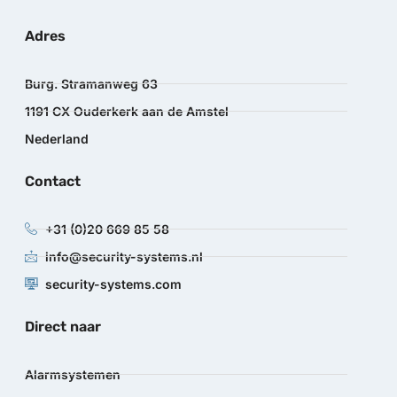
Adres
Burg. Stramanweg 63
1191 CX Ouderkerk aan de Amstel
Nederland
Contact
+31 (0)20 669 85 58
info@security-systems.nl
security-systems.com
Direct naar
Alarmsystemen