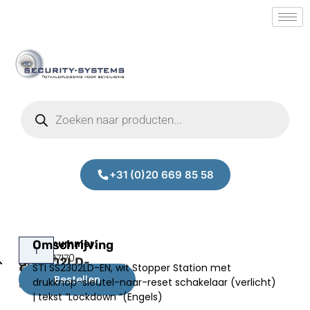
+31 (0)20 669 85 58
STI-
Omschrijving
Prijs:
SM.50017170
SS2302LD-
STI SS2302LD-EN, wit Stopper Station met
€
158,00
EN
Bestellen
drukknop-sleutel-naar-reset schakelaar (verlicht)
excl.BTW
| tekst “Lockdown “(Engels)