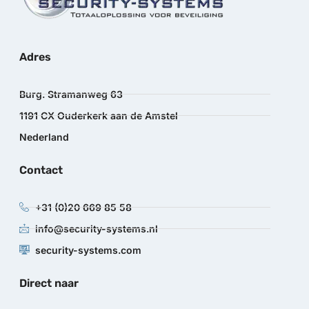
Adres
Burg. Stramanweg 63
1191 CX Ouderkerk aan de Amstel
Nederland
Contact
+31 (0)20 669 85 58
info@security-systems.nl
security-systems.com
Direct naar