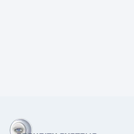
Prijs:
€
2,60
excl.BTW