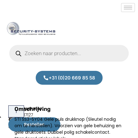
+31 (0)20 669 85 58
STI
Omschrijving
Prijs:
SM.50017127
SS3-
STI SS3-5Y04 Gele puls drukknop (Sleutel nodig
€
65,00
5Y04
Bestellen
om te herstellen). Voorzien van gele behuizing en
excl.BTW
gele druktoets. Dubbel polig schakelcontact.