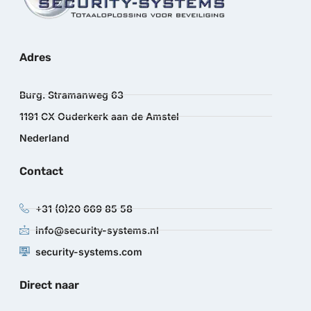
Adres
Burg. Stramanweg 63
1191 CX Ouderkerk aan de Amstel
Nederland
Contact
+31 (0)20 669 85 58
info@security-systems.nl
security-systems.com
Direct naar