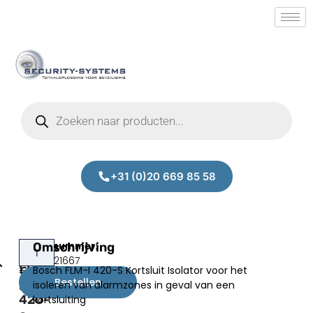
+31 (0)20 669 85 58
Bosch
Omschrijving
Prijs:
SM.50021667
FLM-
Bosch FLM-I 420-S Kortsluit Isolator voor het
€
84,06
I
Bestellen
isoleren van alarmzones in geval van een
excl.BTW
420-
kortsluiting