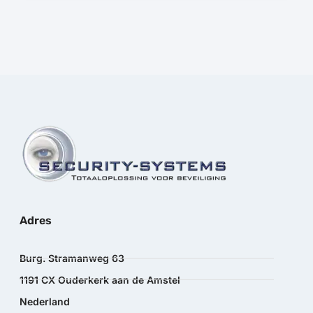
Adres
Burg. Stramanweg 63
1191 CX Ouderkerk aan de Amstel
Nederland