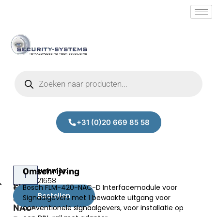
+31 (0)20 669 85 58
Bosch
Omschrijving
Prijs:
SM.50021658
FLM-
Bosch FLM-420-NAC-D Interfacemodule voor
€
190,73
420-
Bestellen
Signaalgevers met 1 bewaakte uitgang voor
excl.BTW
NAC-
conventionele signaalgevers, voor installatie op