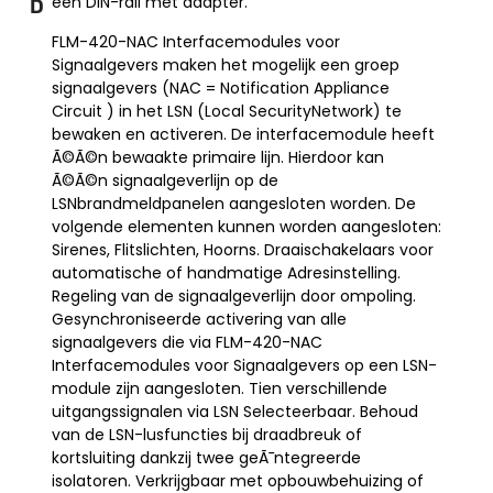
een DIN-rail met adapter.
D
FLM-420-NAC Interfacemodules voor
Signaalgevers maken het mogelijk een groep
signaalgevers (NAC = Notification Appliance
Circuit ) in het LSN (Local SecurityNetwork) te
bewaken en activeren. De interfacemodule heeft
Ã©Ã©n bewaakte primaire lijn. Hierdoor kan
Ã©Ã©n signaalgeverlijn op de
LSNbrandmeldpanelen aangesloten worden. De
volgende elementen kunnen worden aangesloten:
Sirenes, Flitslichten, Hoorns. Draaischakelaars voor
automatische of handmatige Adresinstelling.
Regeling van de signaalgeverlijn door ompoling.
Gesynchroniseerde activering van alle
signaalgevers die via FLM-420-NAC
Interfacemodules voor Signaalgevers op een LSN-
module zijn aangesloten. Tien verschillende
uitgangssignalen via LSN Selecteerbaar. Behoud
van de LSN-lusfuncties bij draadbreuk of
kortsluiting dankzij twee geÃ¯ntegreerde
isolatoren. Verkrijgbaar met opbouwbehuizing of