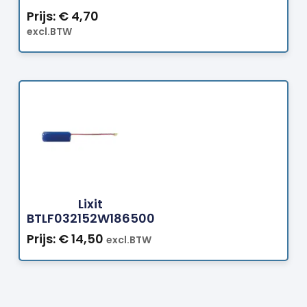
Prijs:
€
4,70
excl.BTW
Bestellen
Lixit
BTLF032152W186500
Prijs:
€
14,50
excl.BTW