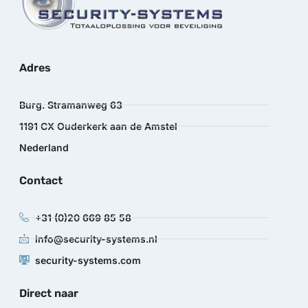
Adres
Burg. Stramanweg 63
1191 CX Ouderkerk aan de Amstel
Nederland
Contact
+31 (0)20 669 85 58
info@security-systems.nl
security-systems.com
Direct naar