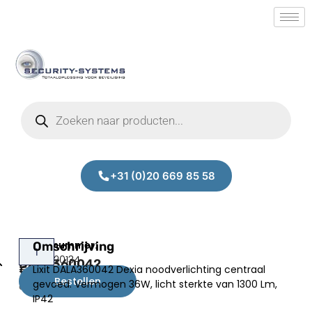
+31 (0)20 669 85 58
Lixit
Omschrijving
Prijs:
SM.50020134
DXLA360042
Lixit DALA360042 Dexia noodverlichting centraal
€
111,00
Bestellen
gevoed. Vermogen 36W, licht sterkte van 1300 Lm,
excl.BTW
IP42