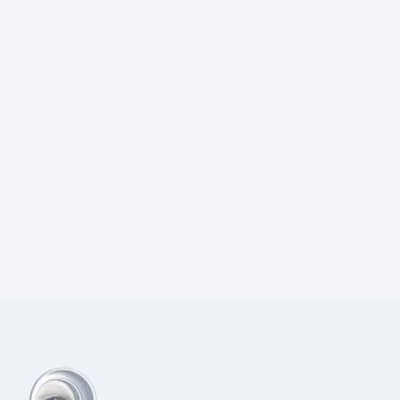
Prijs:
€
68,00
excl.BTW