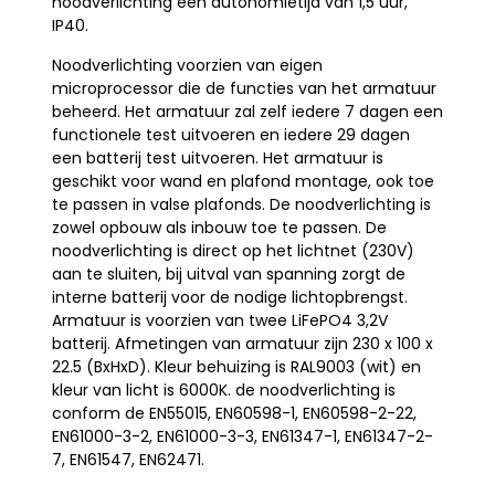
noodverlichting een autonomietijd van 1,5 uur,
IP40.
Noodverlichting voorzien van eigen
microprocessor die de functies van het armatuur
beheerd. Het armatuur zal zelf iedere 7 dagen een
functionele test uitvoeren en iedere 29 dagen
een batterij test uitvoeren. Het armatuur is
geschikt voor wand en plafond montage, ook toe
te passen in valse plafonds. De noodverlichting is
zowel opbouw als inbouw toe te passen. De
noodverlichting is direct op het lichtnet (230V)
aan te sluiten, bij uitval van spanning zorgt de
interne batterij voor de nodige lichtopbrengst.
Armatuur is voorzien van twee LiFePO4 3,2V
batterij. Afmetingen van armatuur zijn 230 x 100 x
22.5 (BxHxD). Kleur behuizing is RAL9003 (wit) en
kleur van licht is 6000K. de noodverlichting is
conform de EN55015, EN60598-1, EN60598-2-22,
EN61000-3-2, EN61000-3-3, EN61347-1, EN61347-2-
7, EN61547, EN62471.