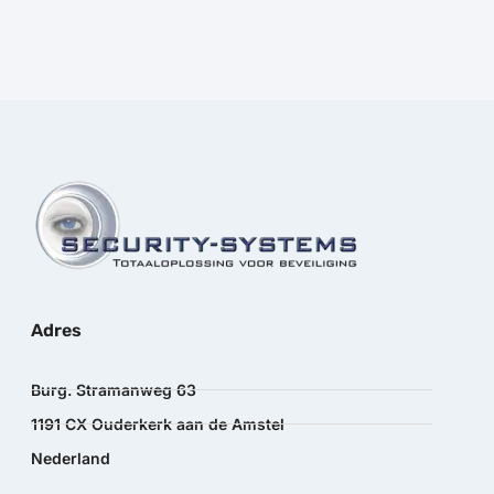
Adres
Burg. Stramanweg 63
1191 CX Ouderkerk aan de Amstel
Nederland