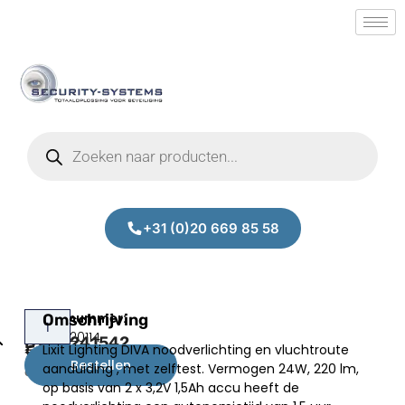
+31 (0)20 669 85 58
Lixit
Omschrijving
Prijs:
SM.50020114
DVAA241542
Lixit Lighting DIVA noodverlichting en vluchtroute
€
83,00
Bestellen
aanduiding , met zelftest. Vermogen 24W, 220 lm,
excl.BTW
op basis van 2 x 3,2V 1,5Ah accu heeft de