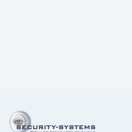
Prijs:
€
68,00
excl.BTW