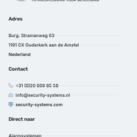
Adres
Burg. Stramanweg 63
1191 CX Ouderkerk aan de Amstel
Nederland
Contact
+31 (0)20 669 85 58
info@security-systems.nl
security-systems.com
Direct naar
Alarmsystemen