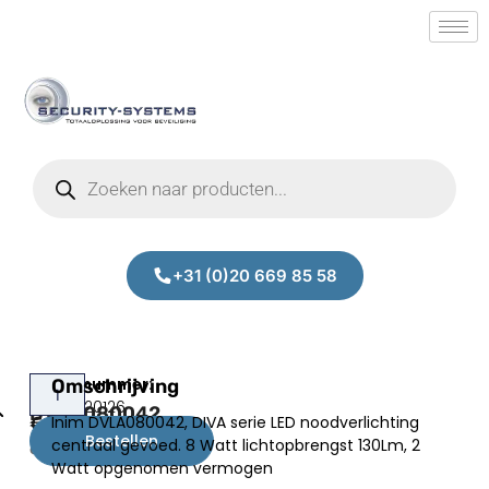
+31 (0)20 669 85 58
Lixit
Omschrijving
Prijs:
SM.50020126
DVLA080042
Inim DVLA080042, DIVA serie LED noodverlichting
€
43,00
Bestellen
centraal gevoed. 8 Watt lichtopbrengst 130Lm, 2
excl.BTW
Watt opgenomen vermogen