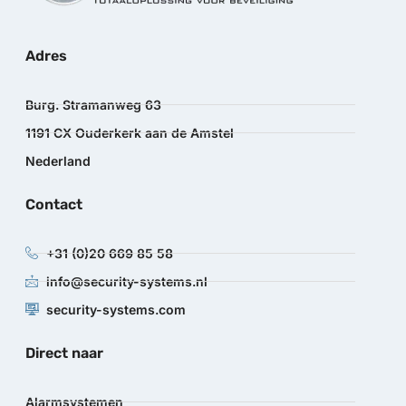
Adres
Burg. Stramanweg 63
1191 CX Ouderkerk aan de Amstel
Nederland
Contact
+31 (0)20 669 85 58
info@security-systems.nl
security-systems.com
Direct naar
Alarmsystemen