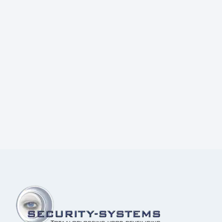
Prijs:
€
70,00
excl.BTW