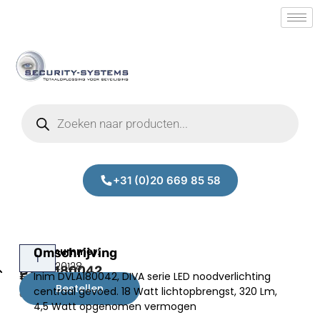
+31 (0)20 669 85 58
Lixit
Omschrijving
Prijs:
SM.50020128
DVLA180042
Inim DVLA180042, DIVA serie LED noodverlichting
€
42,50
Bestellen
centraal gevoed. 18 Watt lichtopbrengst, 320 Lm,
excl.BTW
4,5 Watt opgenomen vermogen