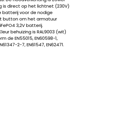
is direct op het lichtnet (230V)
ne batterij voor de nodige
est button om het armatuur
iFePO4 3,2V batterij.
Kleur behuizing is RAL9003 (wit)
form de EN55015, EN60598-1,
N61347-2-7, EN61547, EN62471.