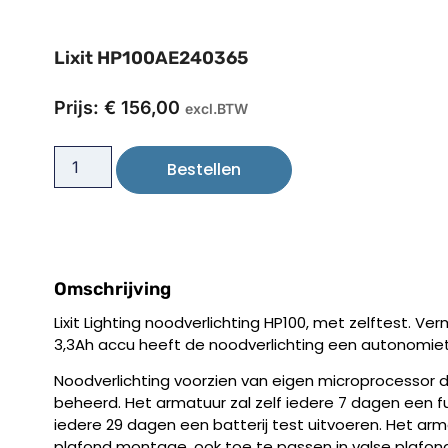
Lixit HP100AE240365
Prijs:
€
156,00
excl.BTW
Bestellen
Omschrijving
Lixit Lighting noodverlichting HP100, met zelftest. V
3,3Ah accu heeft de noodverlichting een autonomietij
Noodverlichting voorzien van eigen microprocessor d
beheerd. Het armatuur zal zelf iedere 7 dagen een f
iedere 29 dagen een batterij test uitvoeren. Het arm
plafond montage, ook toe te passen in valse plafond