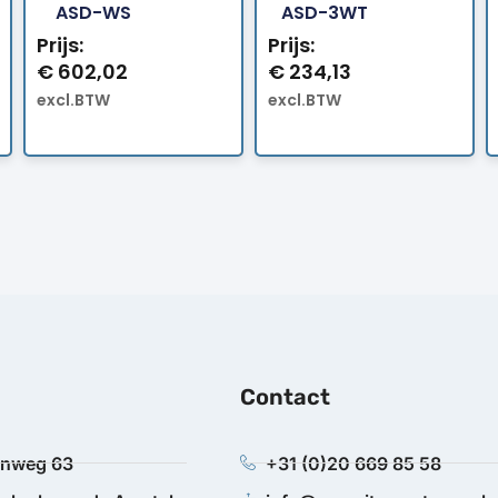
ASD-WS
ASD-3WT
Prijs:
Prijs:
€
602,02
€
234,13
excl.BTW
excl.BTW
Contact
anweg 63
+31 (0)20 669 85 58