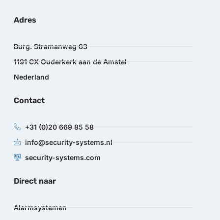
Adres
Burg. Stramanweg 63
1191 CX Ouderkerk aan de Amstel
Nederland
Contact
+31 (0)20 669 85 58
info@security-systems.nl
security-systems.com
Direct naar
Alarmsystemen