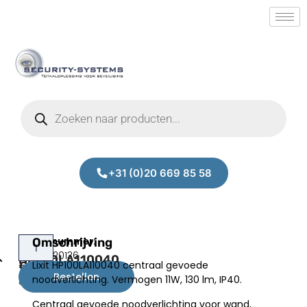
+31 (0)20 669 85 58
Lixit
Omschrijving
Prijs:
SM.50020136
HP100LA110040
Lixit HP100LA110040 centraal gevoede
€
62,00
Bestellen
noodverlichting. Vermogen 11W, 130 lm, IP40.
excl.BTW
Centraal gevoede noodverlichting voor wand,