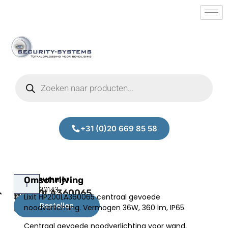
+31 (0)20 669 85 58
Lixit
Omschrijving
Prijs:
SM.50020143
HP200LA360065
Lixit HP200LA360065 centraal gevoede
€
93,00
Bestellen
noodverlichting. Vermogen 36W, 360 lm, IP65.
excl.BTW
Centraal gevoede noodverlichting voor wand,