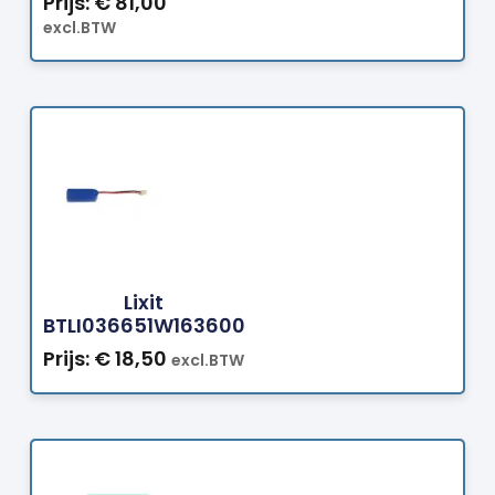
Prijs:
€
81,00
excl.BTW
Bestellen
Lixit
BTLI036651W163600
Prijs:
€
18,50
excl.BTW