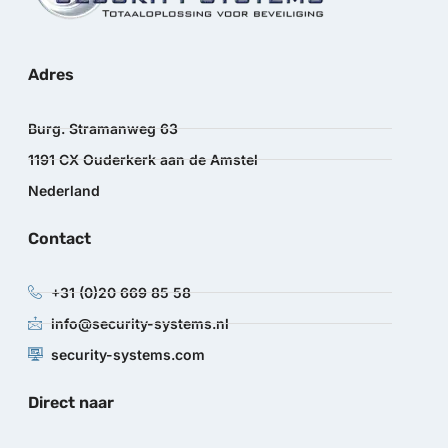
Adres
Burg. Stramanweg 63
1191 CX Ouderkerk aan de Amstel
Nederland
Contact
+31 (0)20 669 85 58
info@security-systems.nl
security-systems.com
Direct naar