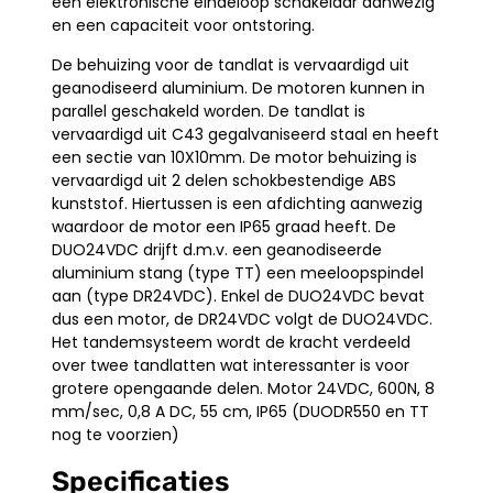
een elektronische eindeloop schakelaar aanwezig
en een capaciteit voor ontstoring.
De behuizing voor de tandlat is vervaardigd uit
geanodiseerd aluminium. De motoren kunnen in
parallel geschakeld worden. De tandlat is
vervaardigd uit C43 gegalvaniseerd staal en heeft
een sectie van 10X10mm. De motor behuizing is
vervaardigd uit 2 delen schokbestendige ABS
kunststof. Hiertussen is een afdichting aanwezig
waardoor de motor een IP65 graad heeft. De
DUO24VDC drijft d.m.v. een geanodiseerde
aluminium stang (type TT) een meeloopspindel
aan (type DR24VDC). Enkel de DUO24VDC bevat
dus een motor, de DR24VDC volgt de DUO24VDC.
Het tandemsysteem wordt de kracht verdeeld
over twee tandlatten wat interessanter is voor
grotere opengaande delen. Motor 24VDC, 600N, 8
mm/sec, 0,8 A DC, 55 cm, IP65 (DUODR550 en TT
nog te voorzien)
Specificaties