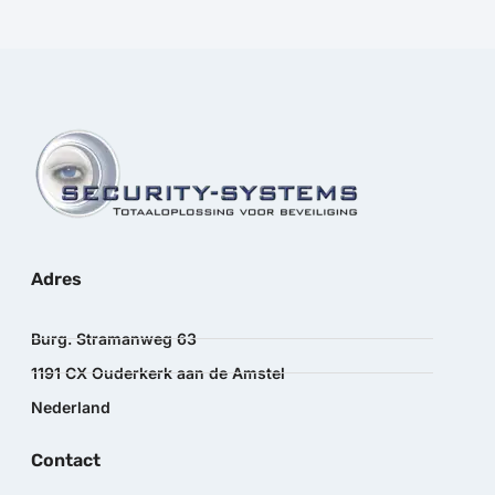
Adres
Burg. Stramanweg 63
1191 CX Ouderkerk aan de Amstel
Nederland
Contact