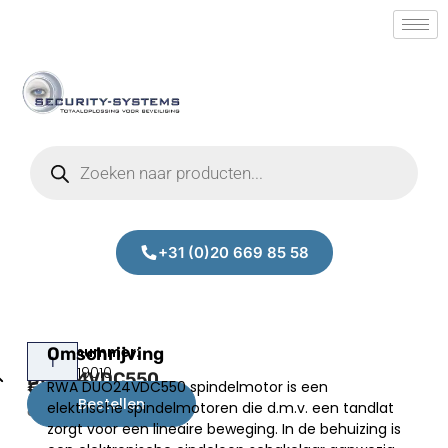
+31 (0)20 669 85 58
RWA
Omschrijving
Prijs:
SM.50019010
DUO24VDC550
RWA DUO24VDC550 spindelmotor is een
€
805,00
Bestellen
elektrische spindelmotoren die d.m.v. een tandlat
excl.BTW
zorgt voor een lineaire beweging. In de behuizing is