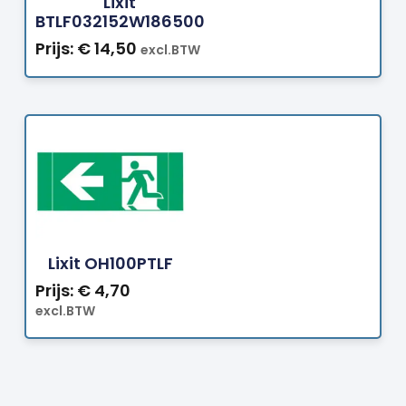
Lixit
BTLF032152W186500
Prijs:
€
14,50
excl.BTW
Bestellen
Lixit OH100PTLF
Prijs:
€
4,70
excl.BTW