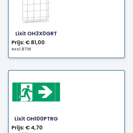
Bestellen
Lixit OH3X0GRT
Prijs:
€
81,00
excl.BTW
Bestellen
Lixit OH100PTRG
Prijs:
€
4,70