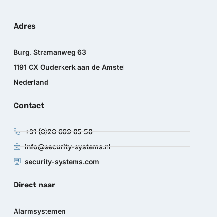
Adres
Burg. Stramanweg 63
1191 CX Ouderkerk aan de Amstel
Nederland
Contact
+31 (0)20 669 85 58
info@security-systems.nl
security-systems.com
Direct naar
Alarmsystemen