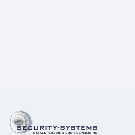
Prijs:
€
18,50
excl.BTW