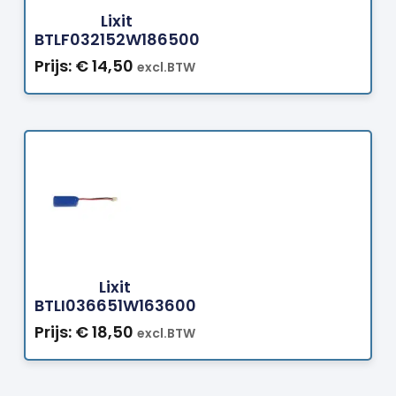
Lixit
BTLF032152W186500
Prijs:
€
14,50
excl.BTW
Bestellen
Lixit
BTLI036651W163600
Prijs:
€
18,50
excl.BTW