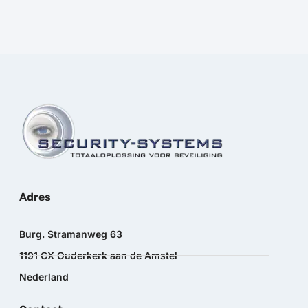
Adres
Burg. Stramanweg 63
1191 CX Ouderkerk aan de Amstel
Nederland