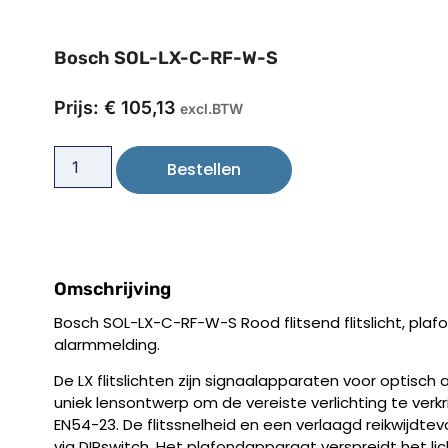
Bosch SOL-LX-C-RF-W-S
Prijs:
€
105,13
excl.BTW
Bestellen
Omschrijving
Bosch SOL-LX-C-RF-W-S Rood flitsend flitslicht, plafon
alarmmelding.
De LX flitslichten zijn signaalapparaten voor optisc
uniek lensontwerp om de vereiste verlichting te verkr
EN54-23. De flitssnelheid en een verlaagd reikwijdt
via DIPswitch. Het plafondapparaat verspreidt het lich