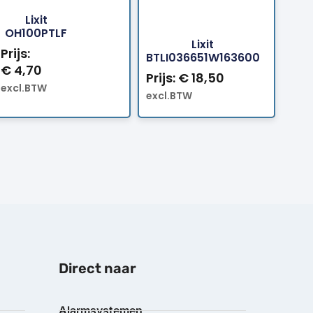
Lixit
Bestellen
Bestellen
OH100PTLF
Lixit
Prijs:
BTLI036651W163600
€
4,70
Prijs:
€
18,50
excl.BTW
excl.BTW
Direct naar
Alarmsystemen