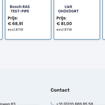
Bosch RAS
Lixit
Bestellen
Bestellen
TEST-PIPE
OH3X0GRT
Prijs:
Prijs:
€
68,91
€
81,00
excl.BTW
excl.BTW
Contact
anweg 63
+31 (0)20 669 85 58