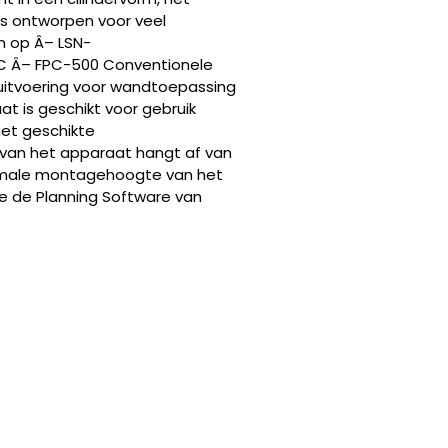
is ontworpen voor veel
n op Â– LSN-
C Â– FPC-500 Conventionele
 uitvoering voor wandtoepassing
at is geschikt voor gebruik
met geschikte
e van het apparaat hangt af van
ximale montagehoogte van het
e de Planning Software van