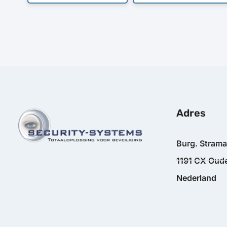
Adres
Burg. Stram
1191 CX Oude
Nederland