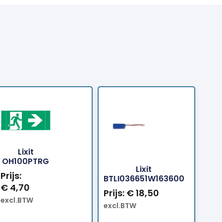
Lixit
Bestellen
Bestellen
OH100PTRG
Lixit
Prijs:
BTLI036651W163600
€
4,70
Prijs:
€
18,50
excl.BTW
excl.BTW