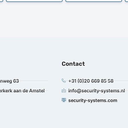
Contact
anweg 63
+31 (0)20 669 85 58
rkerk aan de Amstel
info@security-systems.nl
security-systems.com