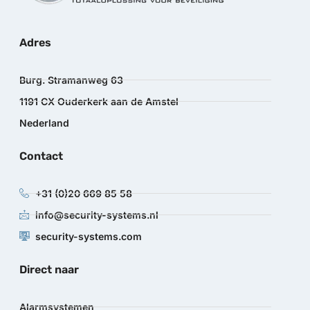
Adres
Burg. Stramanweg 63
1191 CX Ouderkerk aan de Amstel
Nederland
Contact
+31 (0)20 669 85 58
info@security-systems.nl
security-systems.com
Direct naar
Alarmsystemen