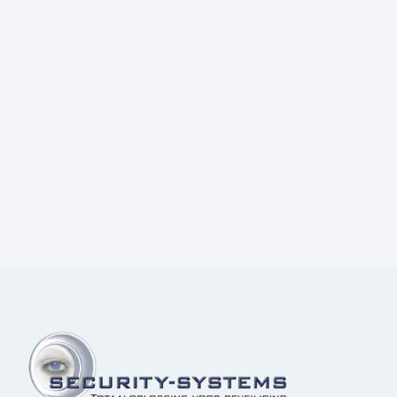
Prijs:
€
4,70
excl.BTW