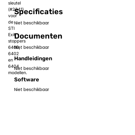
sleutel
(#2341)
Specificaties
voor
de
Niet beschikbaar
STI
Documenten
Exit
stoppers
Niet beschikbaar
6400,
6402
Handleidingen
en
6404
Niet beschikbaar
modellen.
Software
Niet beschikbaar