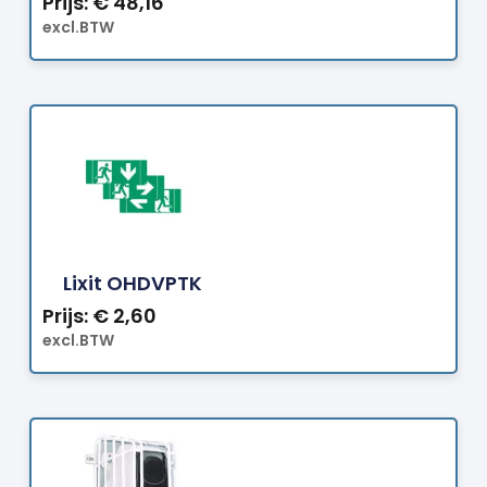
Prijs:
€
48,16
excl.BTW
Bestellen
Lixit OHDVPTK
Prijs:
€
2,60
excl.BTW