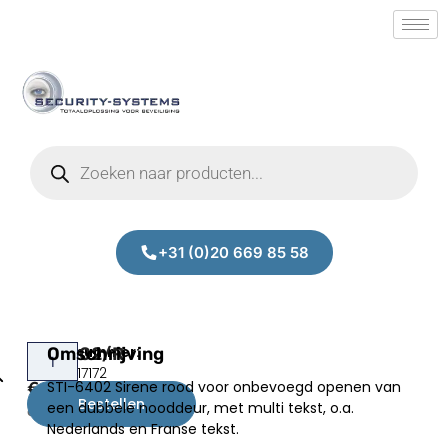
+31 (0)20 669 85 58
STI6402/R
Omschrijving
Prijs:
SM.50017172
STI-6402 Sirene rood voor onbevoegd openen van
€
327,00
Bestellen
een dubbele nooddeur, met multi tekst, o.a.
excl.BTW
Nederlands en Franse tekst.