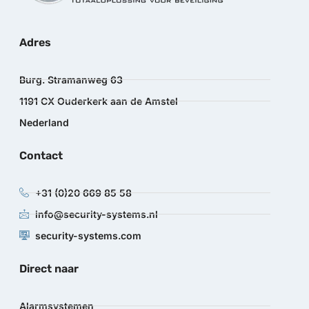
Adres
Burg. Stramanweg 63
1191 CX Ouderkerk aan de Amstel
Nederland
Contact
+31 (0)20 669 85 58
info@security-systems.nl
security-systems.com
Direct naar
Alarmsystemen