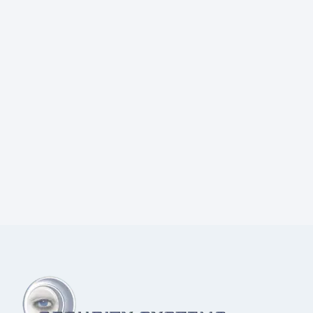
Prijs:
€
68,00
excl.BTW