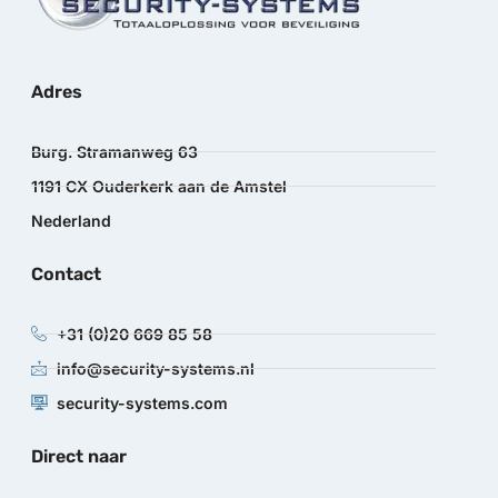
Adres
Burg. Stramanweg 63
1191 CX Ouderkerk aan de Amstel
Nederland
Contact
+31 (0)20 669 85 58
info@security-systems.nl
security-systems.com
Direct naar