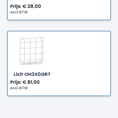
Prijs:
€
28,00
excl.BTW
Bestellen
Lixit OH3X0GRT
Prijs:
€
81,00
excl.BTW