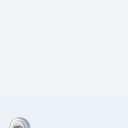
Prijs:
€
18,50
excl.BTW