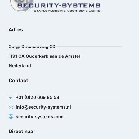
Adres
Burg. Stramanweg 63
1191 CX Ouderkerk aan de Amstel
Nederland
Contact
+31 (0)20 669 85 58
info@security-systems.nl
security-systems.com
Direct naar