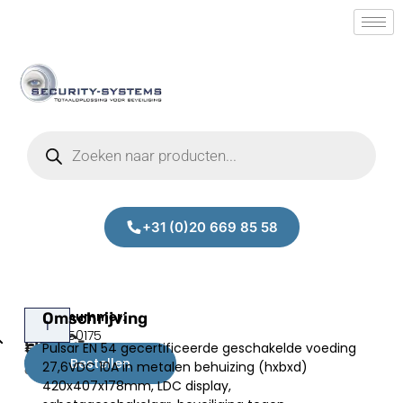
+31 (0)20 669 85 58
Pulsar
Omschrijving
Prijs:
SM.30350175
EN54C-
Pulsar EN 54 gecertificeerde geschakelde voeding
€
574,00
10A40LCD
Bestellen
27,6VDC 10A in metalen behuizing (hxbxd)
excl.BTW
420x407x178mm, LDC display,