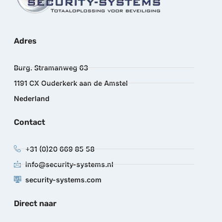
Adres
Burg. Stramanweg 63
1191 CX Ouderkerk aan de Amstel
Nederland
Contact
+31 (0)20 669 85 58
info@security-systems.nl
security-systems.com
Direct naar