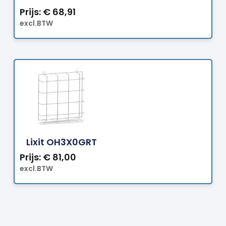
Prijs:
€
68,91
excl.BTW
Bestellen
Lixit OH3X0GRT
Prijs:
€
81,00
excl.BTW