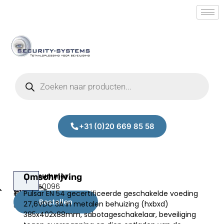
+31 (0)20 669 85 58
Pulsar
Omschrijving
Prijs:
SM.30350096
EN54C-
Pulsar EN 54 gecertificeerde geschakelde voeding
€
381,00
3A17
Bestellen
27,6VDC 3A in metalen behuizing (hxbxd)
excl.BTW
385x402x88mm, sabotageschakelaar, beveiliging