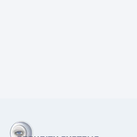
Prijs:
€
2,60
excl.BTW