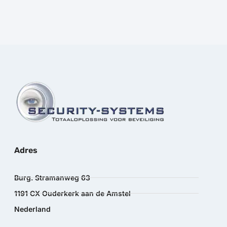
Adres
Burg. Stramanweg 63
1191 CX Ouderkerk aan de Amstel
Nederland