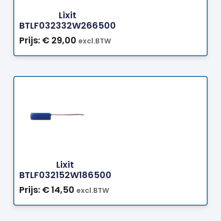
Lixit
BTLF032332W266500
Prijs:
€
29,00
excl.BTW
Bestellen
Lixit
BTLF032152W186500
Prijs:
€
14,50
excl.BTW