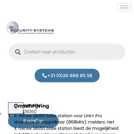
+31 (0)20 669 85 58
X-
Omschrijving
Prijs:
SM.50006050
Sense
X-Sense SBS50 base station voor Link+ Pro
€
49,00
SBS50
Bestellen
draadloze RF koppelbaar (868MHz) melders. Het
excl.BTW
X-Sense SBS50 base station biedt de mogelijkheid