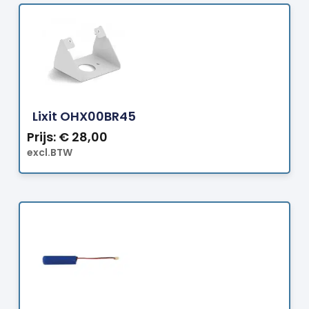
Bestellen
Lixit OHX00BR45
Prijs:
€
28,00
excl.BTW
Bestellen