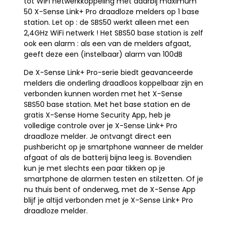
tot WiFi netwerkkoppeling met daarbij maximum
50 X-Sense Link+ Pro draadloze melders op 1 base
station. Let op : de SBS50 werkt alleen met een
2,4GHz WiFi netwerk ! Het SBS50 base station is zelf
ook een alarm : als een van de melders afgaat,
geeft deze een (instelbaar) alarm van 100dB
De X-Sense Link+ Pro-serie biedt geavanceerde
melders die onderling draadloos koppelbaar zijn en
verbonden kunnen worden met het X-Sense
SBS50 base station. Met het base station en de
gratis X-Sense Home Security App, heb je
volledige controle over je X-Sense Link+ Pro
draadloze melder. Je ontvangt direct een
pushbericht op je smartphone wanneer de melder
afgaat of als de batterij bijna leeg is. Bovendien
kun je met slechts een paar tikken op je
smartphone de alarmen testen en stilzetten. Of je
nu thuis bent of onderweg, met de X-Sense App
blijf je altijd verbonden met je X-Sense Link+ Pro
draadloze melder.