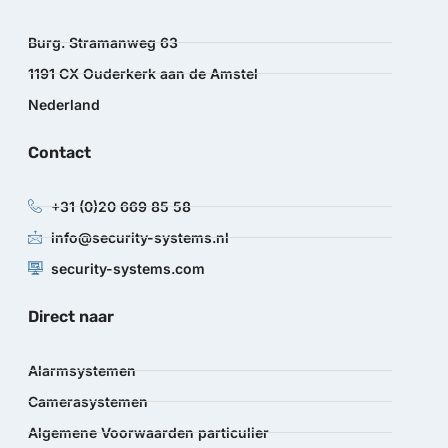
Burg. Stramanweg 63
1191 CX Ouderkerk aan de Amstel
Nederland
Contact
+31 (0)20 669 85 58
info@security-systems.nl
security-systems.com
Direct naar
Alarmsystemen
Camerasystemen
Algemene Voorwaarden particulier