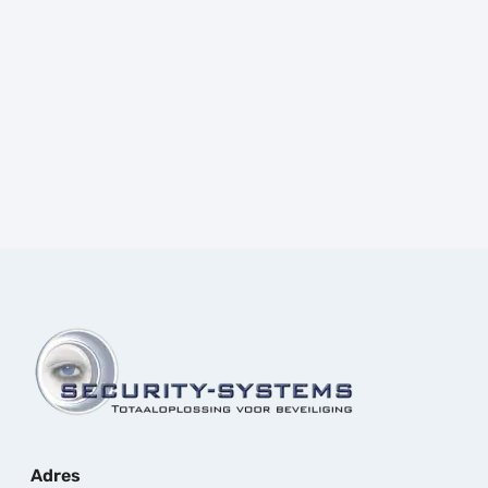
Prijs:
€
1.877,40
excl.BTW
Adres