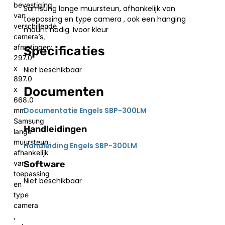
bevestiging
Samsung lange muursteun, afhankelijk van
van
toepassing en type camera , ook een hanging
verschillende
mount nodig. Ivoor kleur
camera’s,
afmetingen:
Specificaties
297.0
x
Niet beschikbaar
897.0
Documenten
x
668.0
Documentatie Engels SBP-300LM
mm
Samsung
Handleidingen
lange
muursteun,
Handleiding Engels SBP-300LM
afhankelijk
Software
van
toepassing
Niet beschikbaar
en
type
camera
,