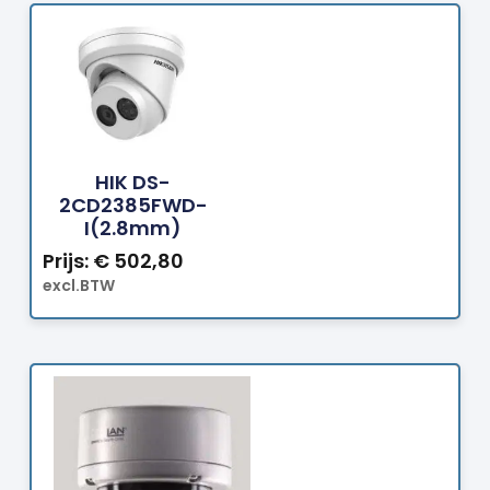
Bestellen
HIK DS-
2CD2385FWD-
I(2.8mm)
Prijs:
€
502,80
excl.BTW