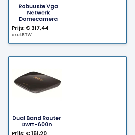
Bestellen
Robuuste Vga
Netwerk
Domecamera
Prijs:
€
317,44
excl.BTW
Bestellen
Dual Band Router
Dwrt-600n
Prijs:
€
151,20