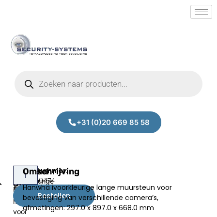
+31 (0)20 669 85 58
Hanwha
Omschrijving
Hanwha
Prijs:
SM.10020474
ivoorkleurige
SBP-
Hanwha ivoorkleurige lange muursteun voor
€
172,00
lange
300LM
Bestellen
bevestiging van verschillende camera’s,
excl.BTW
muursteun
afmetingen: 297.0 x 897.0 x 668.0 mm
voor