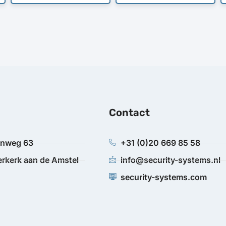
Contact
anweg 63
+31 (0)20 669 85 58
rkerk aan de Amstel
info@security-systems.nl
security-systems.com