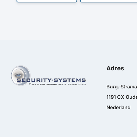
Adres
Burg. Stram
1191 CX Oude
Nederland