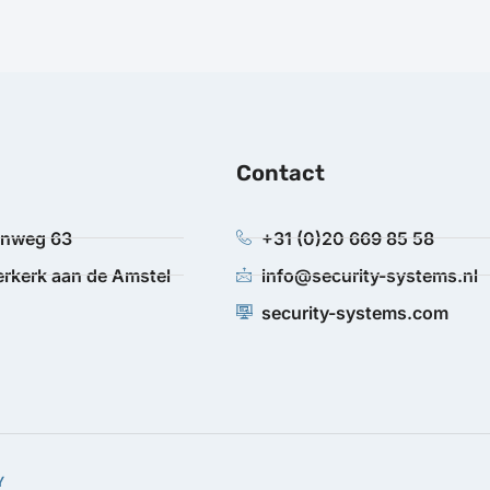
Contact
anweg 63
+31 (0)20 669 85 58
rkerk aan de Amstel
info@security-systems.nl
security-systems.com
Y