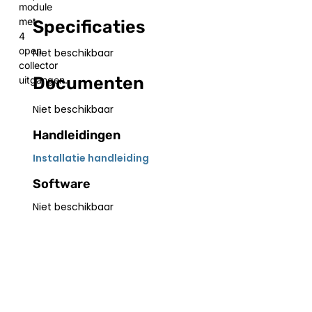
module
met
Specificaties
4
open
Niet beschikbaar
collector
Documenten
uitgangen.
Niet beschikbaar
Handleidingen
Installatie handleiding
Software
Niet beschikbaar