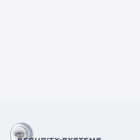
Prijs:
€
68,00
excl.BTW