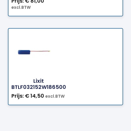
Prijs:
€
81,00
excl.BTW
Bestellen
Lixit
BTLF032152W186500
Prijs:
€
14,50
excl.BTW