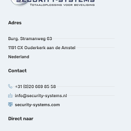
Adres
Burg. Stramanweg 63
1191 CX Ouderkerk aan de Amstel
Nederland
Contact
+31 (0)20 669 85 58
info@security-systems.nl
security-systems.com
Direct naar