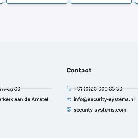
Contact
anweg 63
+31 (0)20 669 85 58
rkerk aan de Amstel
info@security-systems.nl
security-systems.com