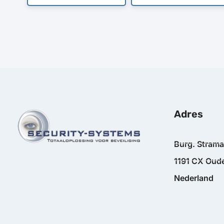
Adres
Burg. Stram
1191 CX Oude
Nederland