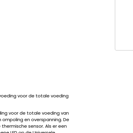
voeding voor de totale voeding
ng voor de totale voeding van
n ompoling en overspanning. De
thermische sensor. Als er een
roene LED op de Universele