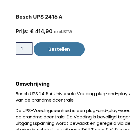
Bosch UPS 2416 A
Prijs:
€
414,90
excl.BTW
Bestellen
Omschrijving
Bosch UPS 2416 A Universele Voeding plug-and-play 
van de brandmeldcentrale.
De UPS-Voedingseenheid is een plug-and-play-voedi
de brandmeldcentrale. De Voeding is beveiligd tege
uitgangsspanning wordt bewaakt en geregeld via de 
storing is, schakelt de uitgang FAULT naar 0 V. Een g