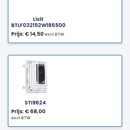
Bestellen
Lixit
BTLF032152W186500
Prijs:
€
14,50
excl.BTW
Bestellen
STI9624
Prijs:
€
68,00
excl.BTW