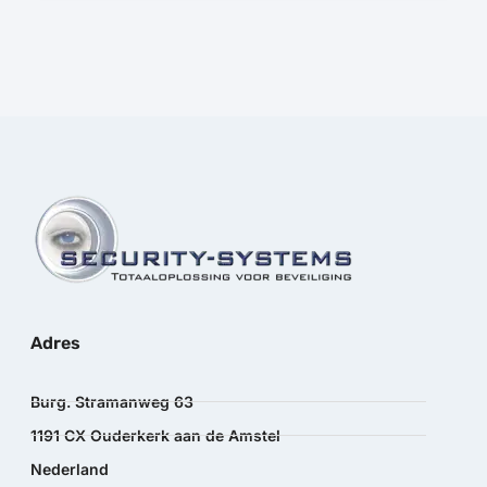
Adres
Burg. Stramanweg 63
1191 CX Ouderkerk aan de Amstel
Nederland