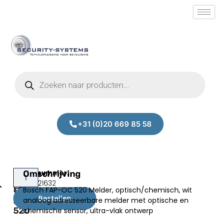
+31 (0)20 669 85 58
Bosch
Omschrijving
Prijs:
SM.50021632
FAP-
Bosch FAP-OC 520 Melder, optisch/chemisch, wit
€
315,55
OC
Bestellen
analoog adresseerbare melder met optische en
excl.BTW
520
chemische sensor, ultra-vlak ontwerp